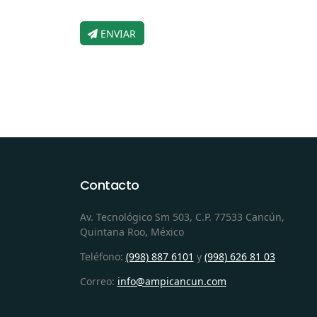
ENVIAR
Contacto
Av. Tecnológico Sm 503, C.P. 77533 Cancún,
Quintana Roo, México
Teléfono:
(998) 887 6101
y
(998) 626 81 03
Correo:
info@ampicancun.com