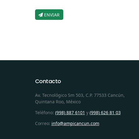
ENVIAR
Contacto
Av. Tecnológico Sm 503, C.P. 77533 Cancún,
Quintana Roo, México
Teléfono:
(998) 887 6101
y
(998) 626 81 03
Correo:
info@ampicancun.com