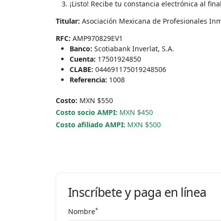
¡Listo! Recibe tu constancia electrónica al final
Titular:
Asociación Mexicana de Profesionales Inmo
RFC:
AMP970829EV1
Banco:
Scotiabank Inverlat, S.A.
Cuenta:
17501924850
CLABE:
044691175019248506
Referencia:
1008
Costo:
MXN $550
Costo socio AMPI:
MXN $450
Costo afiliado AMPI:
MXN $500
Inscríbete y paga en línea
*
Nombre