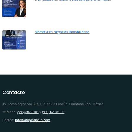
Maestria en Negocios Inmobiliarios
Contacto
Av. Tecnológico Sm 503, C.P. 77533 Cancún, Quintana Roo, México
Teléfono:
(998) 887 6101
y
(998) 626 81 03
Correo:
info@ampicancun.com