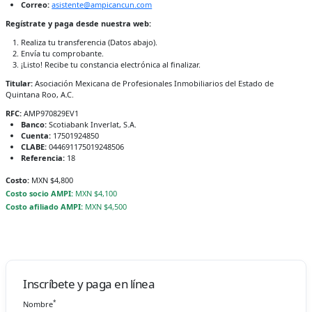
Correo:
asistente@ampicancun.com
Regístrate y paga desde nuestra web:
Realiza tu transferencia (Datos abajo).
Envía tu comprobante.
¡Listo! Recibe tu constancia electrónica al finalizar.
Titular:
Asociación Mexicana de Profesionales Inmobiliarios del Estado de
Quintana Roo, A.C.
RFC:
AMP970829EV1
Banco:
Scotiabank Inverlat, S.A.
Cuenta:
17501924850
CLABE:
044691175019248506
Referencia:
18
Costo:
MXN $4,800
Costo socio AMPI:
MXN $4,100
Costo afiliado AMPI:
MXN $4,500
Inscríbete y paga en línea
*
Nombre