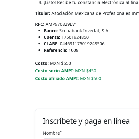
¡Listo! Recibe tu constancia electrónica al final
Titular:
Asociación Mexicana de Profesionales Inmo
RFC:
AMP970829EV1
Banco:
Scotiabank Inverlat, S.A.
Cuenta:
17501924850
CLABE:
044691175019248506
Referencia:
1008
Costo:
MXN $550
Costo socio AMPI:
MXN $450
Costo afiliado AMPI:
MXN $500
Inscríbete y paga en línea
*
Nombre