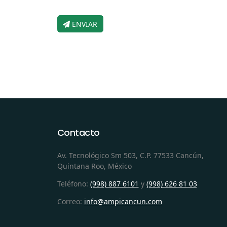
ENVIAR
Contacto
Av. Tecnológico Sm 503, C.P. 77533 Cancún,
Quintana Roo, México
Teléfono:
(998) 887 6101
y
(998) 626 81 03
Correo:
info@ampicancun.com