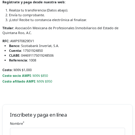
Regístrate y paga desde nuestra web:
Realiza tu transferencia (Datos abajo).
Envía tu comprobante.
¡Listo! Recibe tu constancia electrónica al finalizar.
Titular:
Asociación Mexicana de Profesionales Inmobiliarios del Estado de
Quintana Roo, A.C.
RFC:
AMP970829EV1
Banco:
Scotiabank Inverlat, S.A.
Cuenta:
17501924850
CLABE:
044691175019248506
Referencia:
1008
Costo:
MXN $1,000
Costo socio AMPI:
MXN $850
Costo afiliado AMPI:
MXN $950
Inscríbete y paga en línea
*
Nombre