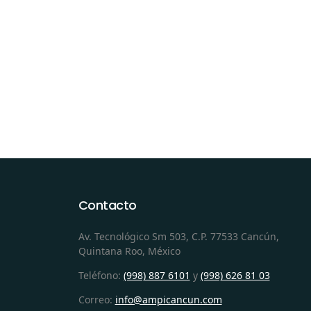
Contacto
Av. Tecnológico Sm 503, C.P. 77533 Cancún,
Quintana Roo, México
Teléfono:
(998) 887 6101
y
(998) 626 81 03
Correo:
info@ampicancun.com