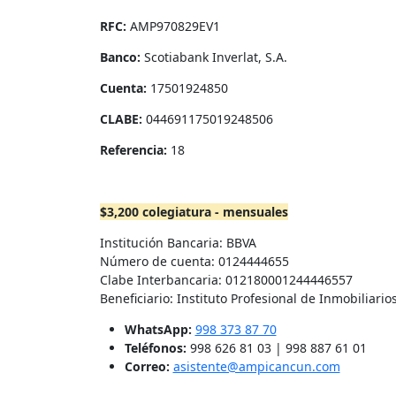
RFC:
AMP970829EV1
Banco:
Scotiabank Inverlat, S.A.
Cuenta:
17501924850
CLABE:
044691175019248506
Referencia:
18
$3,200 colegiatura - mensuales
Institución Bancaria: BBVA
Número de cuenta: 0124444655
Clabe Interbancaria: 012180001244446557
Beneficiario: Instituto Profesional de Inmobiliari
WhatsApp:
998 373 87 70
Teléfonos:
998 626 81 03 | 998 887 61 01
Correo:
asistente@ampicancun.com