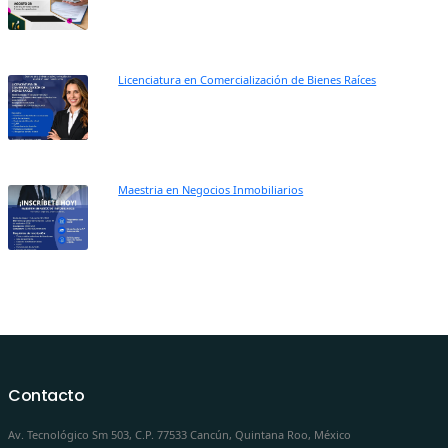
Licenciatura en Comercialización de Bienes Raíces
Maestria en Negocios Inmobiliarios
Contacto
Av. Tecnológico Sm 503, C.P. 77533 Cancún, Quintana Roo, México