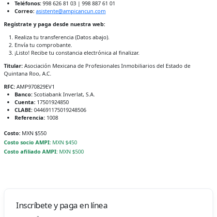
Teléfonos:
998 626 81 03 | 998 887 61 01
Correo:
asistente@ampicancun.com
Regístrate y paga desde nuestra web:
Realiza tu transferencia (Datos abajo).
Envía tu comprobante.
¡Listo! Recibe tu constancia electrónica al finalizar.
Titular:
Asociación Mexicana de Profesionales Inmobiliarios del Estado de
Quintana Roo, A.C.
RFC:
AMP970829EV1
Banco:
Scotiabank Inverlat, S.A.
Cuenta:
17501924850
CLABE:
044691175019248506
Referencia:
1008
Costo:
MXN $550
Costo socio AMPI:
MXN $450
Costo afiliado AMPI:
MXN $500
Inscríbete y paga en línea