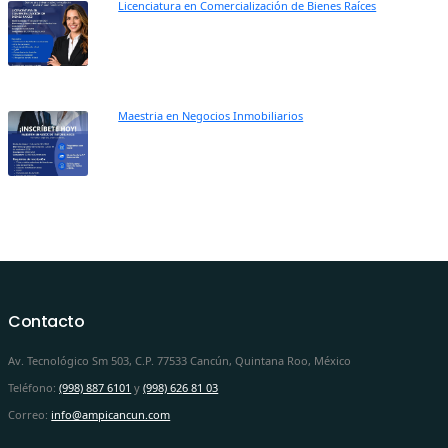
Licenciatura en Comercialización de Bienes Raíces
Maestria en Negocios Inmobiliarios
Contacto
Av. Tecnológico Sm 503, C.P. 77533 Cancún, Quintana Roo, México
Teléfono:
(998) 887 6101
y
(998) 626 81 03
Correo:
info@ampicancun.com