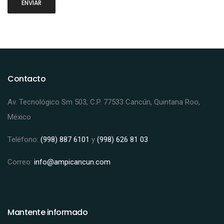
Contacto
Av. Tecnológico Sm 503, C.P. 77533 Cancún, Quintana Roo,
México
Teléfono:
(998) 887 6101
y
(998) 626 81 03
Correo:
info@ampicancun.com
Mantente informado