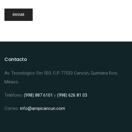
Contacto
Av. Tecnológico Sm 503, C.P. 77533 Cancún, Quintana Roo,
México
Teléfono:
(998) 887 6101
y
(998) 626 81 03
Correo:
info@ampicancun.com