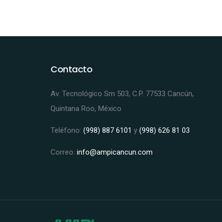
Contacto
Av. Tecnológico Sm 503, C.P. 77533 Cancún,
Quintana Roo, México
Teléfono:
(998) 887 6101
y
(998) 626 81 03
Correo:
info@ampicancun.com