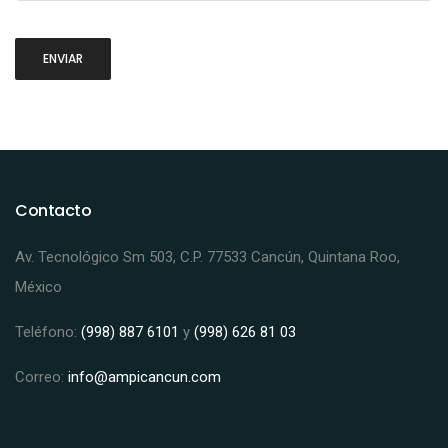
Contacto
Av. Tecnológico Sm 503, C.P. 77533 Cancún, Quintana Roo,
México
Teléfono:
(998) 887 6101
y
(998) 626 81 03
Correo:
info@ampicancun.com