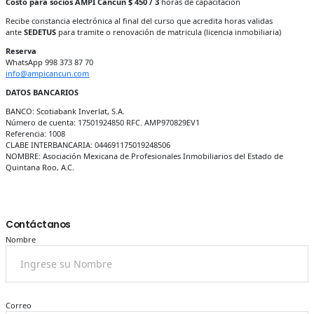
Costo para socios AMPI Cancun $ 450 / 3
horas de capacitación
Recibe constancia electrónica al final del curso que acredita horas validas
ante
SEDETUS
para tramite o renovación de matricula (licencia inmobiliaria)
Reserva
WhatsApp 998 373 87 70
info@ampicancun.com
DATOS BANCARIOS
BANCO: Scotiabank Inverlat, S.A.
Número de cuenta: 17501924850 RFC. AMP970829EV1
Referencia: 1008
CLABE INTERBANCARIA: 044691175019248506
NOMBRE: Asociación Mexicana de Profesionales Inmobiliarios del Estado de
Quintana Roo, A.C.
Contáctanos
Nombre
Correo