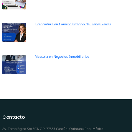
Licenciatura en Comercialización de Bienes Raíces
Maestria en Negocios Inmobiliarios
Contacto
Av. Tecnológico Sm 503, C.P. 77533 Cancún, Quintana Roo, México